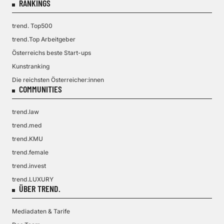
RANKINGS
trend. Top500
trend.Top Arbeitgeber
Österreichs beste Start-ups
Kunstranking
Die reichsten Österreicher:innen
COMMUNITIES
trend.law
trend.med
trend.KMU
trend.female
trend.invest
trend.LUXURY
ÜBER TREND.
Mediadaten & Tarife