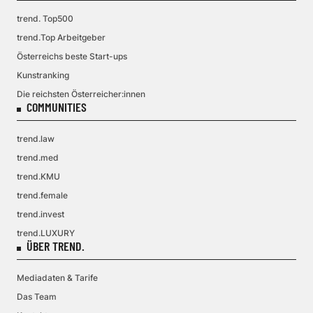
trend. Top500
trend.Top Arbeitgeber
Österreichs beste Start-ups
Kunstranking
Die reichsten Österreicher:innen
COMMUNITIES
trend.law
trend.med
trend.KMU
trend.female
trend.invest
trend.LUXURY
ÜBER TREND.
Mediadaten & Tarife
Das Team