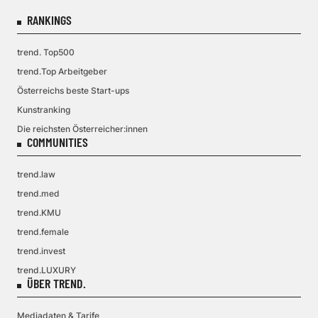
RANKINGS
trend. Top500
trend.Top Arbeitgeber
Österreichs beste Start-ups
Kunstranking
Die reichsten Österreicher:innen
COMMUNITIES
trend.law
trend.med
trend.KMU
trend.female
trend.invest
trend.LUXURY
ÜBER TREND.
Mediadaten & Tarife