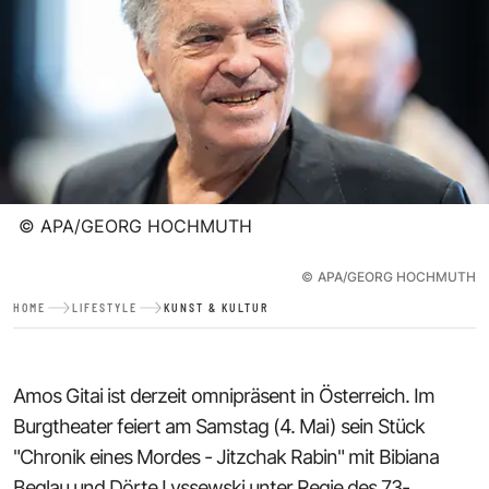
©
APA/GEORG HOCHMUTH
©
APA/GEORG HOCHMUTH
HOME
LIFESTYLE
KUNST & KULTUR
Amos Gitai ist derzeit omnipräsent in Österreich. Im
Burgtheater feiert am Samstag (4. Mai) sein Stück
"Chronik eines Mordes - Jitzchak Rabin" mit Bibiana
Beglau und Dörte Lyssewski unter Regie des 73-