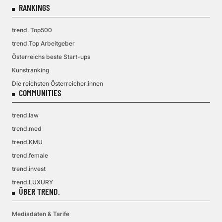
RANKINGS
trend. Top500
trend.Top Arbeitgeber
Österreichs beste Start-ups
Kunstranking
Die reichsten Österreicher:innen
COMMUNITIES
trend.law
trend.med
trend.KMU
trend.female
trend.invest
trend.LUXURY
ÜBER TREND.
Mediadaten & Tarife