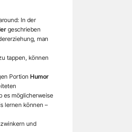
round: In der
ler
geschrieben
ndererziehung, man
u tappen, können
gen Portion
Humor
eiteten
b es möglicherweise
is lernen können –
nzwinkern und