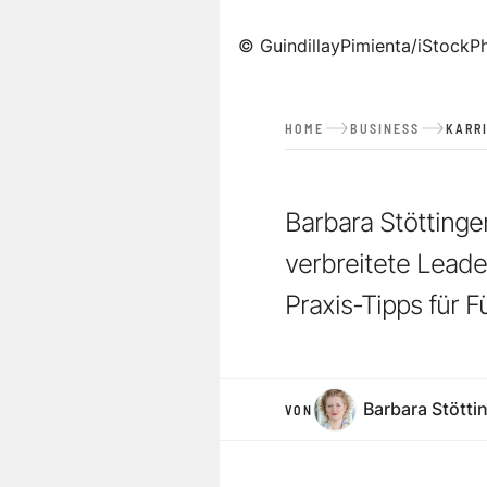
©
GuindillayPimienta/iStockP
HOME
BUSINESS
KARR
Barbara Stöttinge
verbreitete Leade
Praxis-Tipps für F
Barbara Stötti
VON