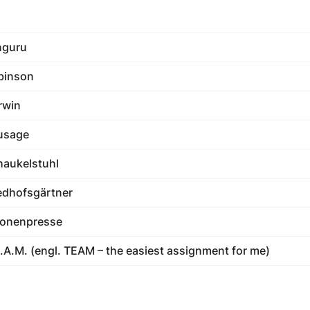
nguru
binson
rwin
usage
aukelstuhl
edhofsgärtner
ronenpresse
A.M. (engl. TEAM – the easiest assignment for me)