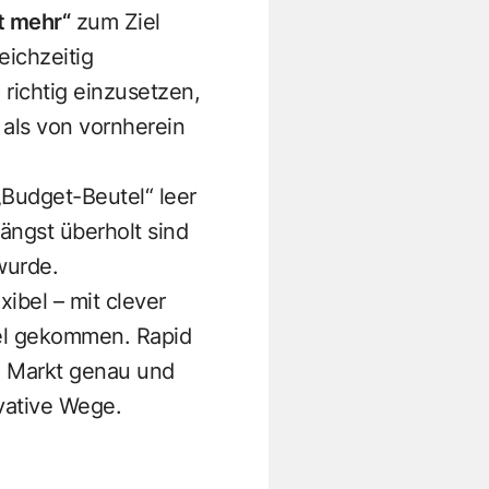
t mehr“
zum Ziel
eichzeitig
 richtig einzusetzen,
 als von vornherein
„Budget-Beutel“ leer
längst überholt sind
wurde.
ibel – mit clever
iel gekommen. Rapid
m Markt genau und
ovative Wege.