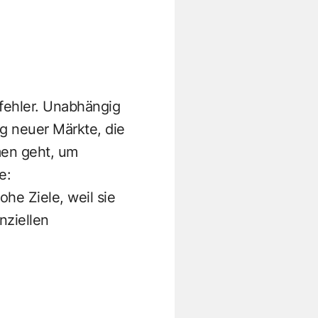
sfehler. Unabhängig
g neuer Märkte, die
men geht, um
e:
he Ziele, weil sie
nziellen