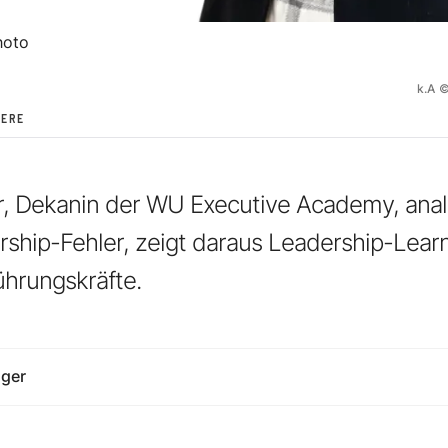
hoto
k.A
IERE
r, Dekanin der WU Executive Academy, analy
rship-Fehler, zeigt daraus Leadership-Learn
ührungskräfte.
nger