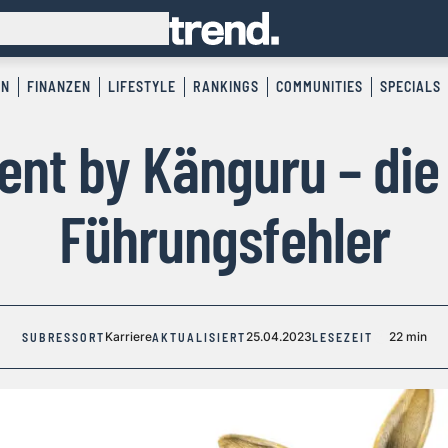
EN
FINANZEN
LIFESTYLE
RANKINGS
COMMUNITIES
SPECIALS
t by Känguru – die
Führungsfehler
Karriere
25.04.2023
22 min
SUBRESSORT
AKTUALISIERT
LESEZEIT