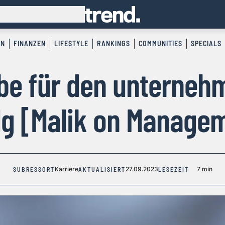
EN
FINANZEN
LIFESTYLE
RANKINGS
COMMUNITIES
SPECIALS
be für den unterneh
lg [Malik on Manage
Karriere
27.09.2023
7 min
SUBRESSORT
AKTUALISIERT
LESEZEIT