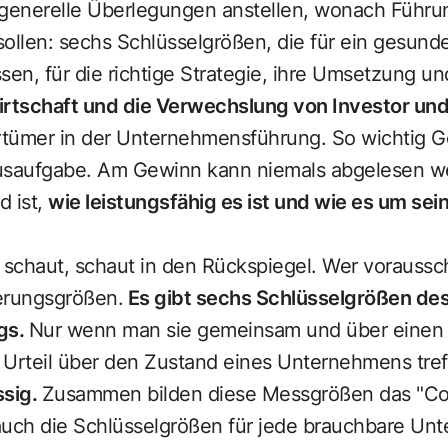
 generelle Überlegungen anstellen, wonach Führun
sollen: sechs Schlüsselgrößen, die für ein gesun
n, für die richtige Strategie, ihre Umsetzung und
rtschaft und die Verwechslung von Investor u
rtümer in der Unternehmensführung. So wichtig Gew
usaufgabe. Am Gewinn kann niemals abgelesen we
 ist,
wie leistungsfähig es ist und wie es um sei
schaut, schaut in den Rückspiegel. Wer voraussch
erungsgrößen.
Es gibt sechs Schlüsselgrößen de
gs.
Nur wenn man sie gemeinsam und über einen 
 Urteil über den Zustand eines Unternehmens tre
ssig.
Zusammen bilden diese Messgrößen das "Co
auch die Schlüsselgrößen für jede brauchbare Un