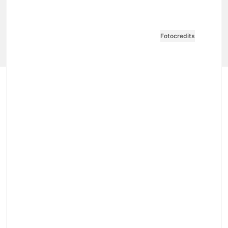
Impressum
AGB / ANB
Kontakt-Datenschutz
Datenschutzpolicy
Tarife Print / Online
Redirect Sitemap
Cookie Einstellungen
Vertrag widerrufen
Fotocredits