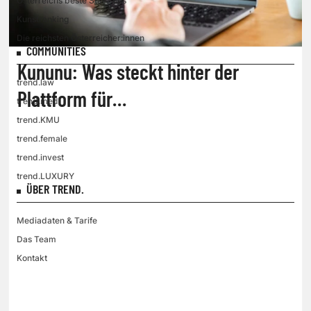
Österreichs beste Start-ups
Kunstranking
Die reichsten Österreicher:innen
COMMUNITIES
Kununu: Was steckt hinter der
trend.law
Plattform für
trend.med
Arbeitgeberbewertungen?
trend.KMU
trend.female
trend.invest
trend.LUXURY
ÜBER TREND.
Mediadaten & Tarife
Das Team
Kontakt
VGN MEDIEN HOLDING