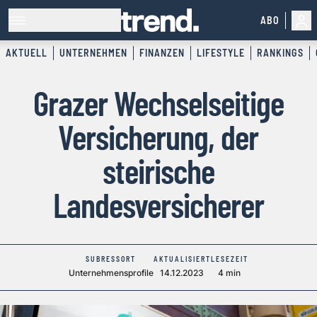
ABO
AKTUELL
UNTERNEHMEN
FINANZEN
LIFESTYLE
RANKINGS
Grazer Wechselseitige
Versicherung, der
steirische
Landesversicherer
SUBRESSORT
AKTUALISIERT
LESEZEIT
Unternehmensprofile
14.12.2023
4 min