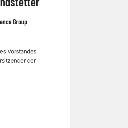
ndstetter
F
rance Group
 des Vorstandes
rsitzender der