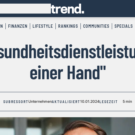
EN
FINANZEN
LIFESTYLE
RANKINGS
COMMUNITIES
SPECIALS
sundheitsdienstleist
einer Hand"
Unternehmen
10.01.2024
5 min
SUBRESSORT
AKTUALISIERT
LESEZEIT