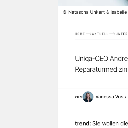
©
Natascha Unkart & Isabelle
HOME
AKTUELL
UNTE
Uniqa-CEO Andreas
Reparaturmedizin
Vanessa Voss
VON
trend
:
Sie wollen di