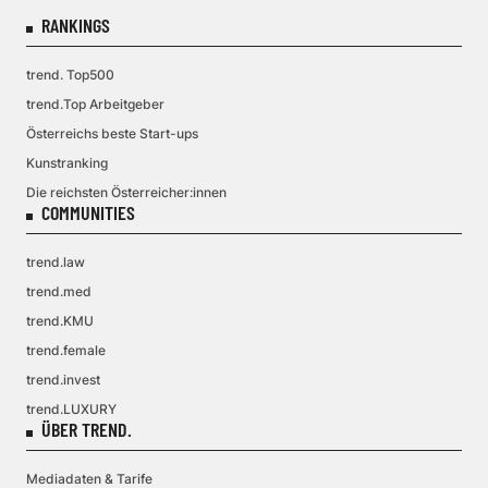
RANKINGS
trend. Top500
trend.Top Arbeitgeber
Österreichs beste Start-ups
Kunstranking
Die reichsten Österreicher:innen
COMMUNITIES
trend.law
trend.med
trend.KMU
trend.female
trend.invest
trend.LUXURY
ÜBER TREND.
Mediadaten & Tarife