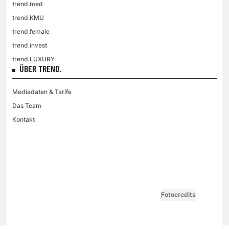
trend.med
trend.KMU
trend.female
trend.invest
trend.LUXURY
ÜBER TREND.
Mediadaten & Tarife
Das Team
Kontakt
VGN MEDIEN HOLDING
Impressum
AGB / ANB
Kontakt-Datenschutz
Datenschutzpolicy
Tarife Print / Online
Redirect Sitemap
Cookie Einstellungen
Vertrag widerrufen
Fotocredits