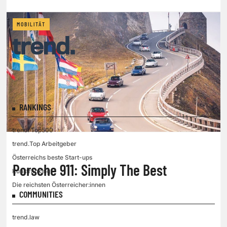
MOBILITÄT
RANKINGS
trend. Top500
trend.Top Arbeitgeber
Österreichs beste Start-ups
Porsche 911: Simply The Best
Kunstranking
Die reichsten Österreicher:innen
COMMUNITIES
trend.law