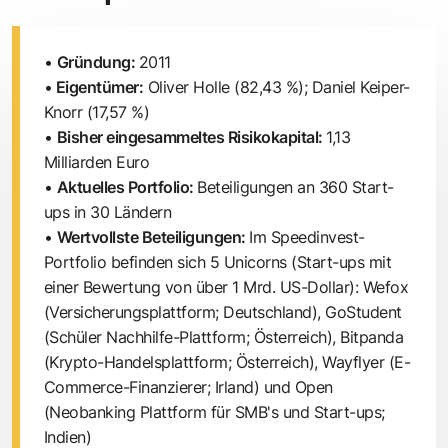
•
Gründung:
2011
•
Eigentümer:
Oliver Holle (82,43 %); Daniel Keiper-
Knorr (17,57 %)
•
Bisher eingesammeltes Risikokapital:
1,13
Milliarden Euro
•
Aktuelles Portfolio:
Beteiligungen an 360 Start-
ups in 30 Ländern
•
Wertvollste Beteiligungen:
Im Speedinvest-
Portfolio befinden sich 5 Unicorns (Start-ups mit
einer Bewertung von über 1 Mrd. US-Dollar):
Wefox
(Versicherungsplattform; Deutschland),
GoStudent
(Schüler Nachhilfe-Plattform; Österreich),
Bitpanda
(Krypto-Handelsplattform; Österreich),
Wayflyer
(E-
Commerce-Finanzierer; Irland) und
Open
(Neobanking Plattform für SMB's und Start-ups;
Indien)