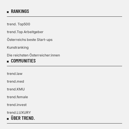
RANKINGS
trend. Top500
trend.Top Arbeitgeber
Österreichs beste Start-ups
Kunstranking
Die reichsten Österreicher:innen
COMMUNITIES
trend.law
trend.med
trend.KMU
trend.female
trend.invest
trend.LUXURY
ÜBER TREND.