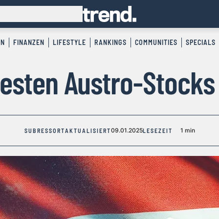
EN
FINANZEN
LIFESTYLE
RANKINGS
COMMUNITIES
SPECIALS
besten Austro-Stocks
09.01.2025
1 min
SUBRESSORT
AKTUALISIERT
LESEZEIT