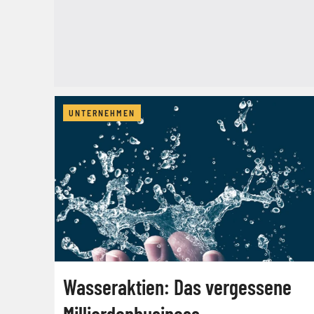
UNTERNEHMEN
Wasseraktien: Das vergessene
Milliardenbusiness