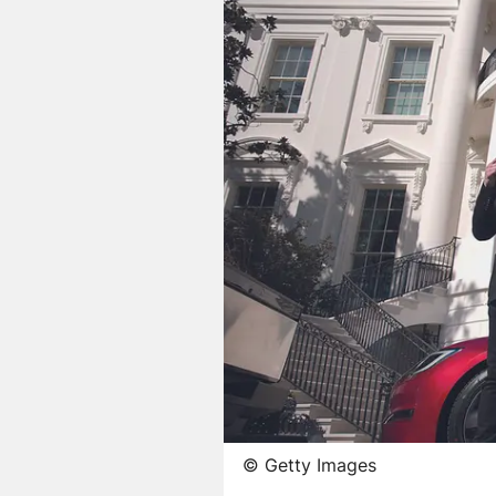
©
Getty Images