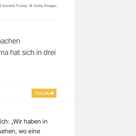
nd Donald Trump
©
Getty Images
machen
a hat sich in drei
TEILEN
ch: „Wir haben in
sehen, wo eine