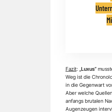
Unter
Mi
Fazit
:
„Luxus“
musste
Weg ist die Chronolo
in die Gegenwart vor
Aber welche Quellen
anfangs brutalen Nac
Augenzeugen intervie