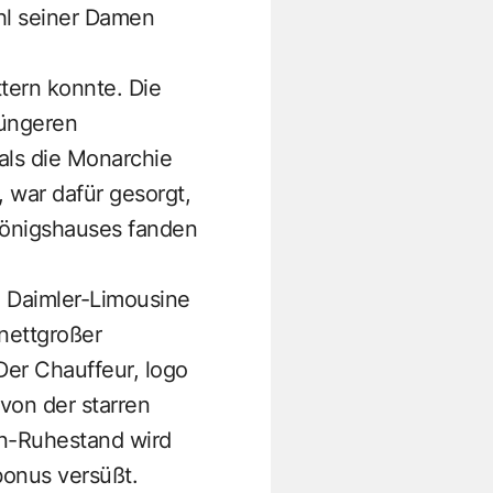
hl seiner Damen
tern konnte. Die
jüngeren
 als die Monarchie
 war dafür gesorgt,
 Königshauses fanden
en Daimler-Limousine
inettgroßer
Der Chauffeur, logo
von der starren
en-Ruhestand wird
onus versüßt.