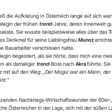
ieß die Aufklärung in Österreich lange auf sich war
llegin der frühen
trend
-Jahre, deren Innenwelt g
passte. Sie wusste beispielsweise alles über das
T
es Denkmal für seine Lieblingsfrau
Munoz
erricht
e Bauarbeiter verschlissen hatte.
egin begeistert, als sie hörte, dass mich eine mei
en als damaliger
trend
-Boss nach
Akra
führte. Sie
z mit auf den Weg:
„Der Mogul war ein Mann, der
nt.“
tzenden Nachkriegs-Wirtschaftswunder der 60er-,
che Österreicher in der Lage, sich mit der süßen 