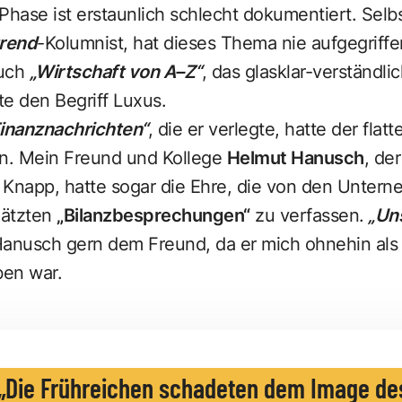
Phase ist erstaunlich schlecht dokumentiert. Selbs
trend
-Kolumnist, hat dieses Thema nie aufgegriffe
uch
„Wirtschaft von A–Z“
, das glasklar-verständl
te den Begriff Luxus.
inanznachrichten“
, die er verlegte, hatte der flat
un. Mein Freund und Kollege
Helmut Hanusch
, de
. Knapp, hatte sogar die Ehre, die von den Untern
hätzten
„Bilanzbesprechungen“
zu verfassen.
„Uns
anusch gern dem Freund, da er mich ohnehin als L
ben war.
Die Frühreichen schadeten dem Image de