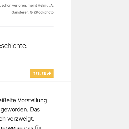
t schon verloren, meint Helmut A.
Gansterer.
©
iStockphoto
schichte.
TEILEN
ißelte Vorstellung
h geworden. Das
ach verzweigt.
herweise das für