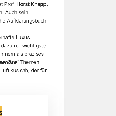
t Prof.
Horst Knapp
,
n. Auch sein
iche Aufklärungsbuch
terhafte Luxus
r dazumal wichtigste
ehmern als präzises
eriöse“
Themen
uftikus sah, der für
s