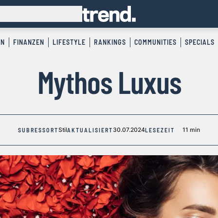
EN
FINANZEN
LIFESTYLE
RANKINGS
COMMUNITIES
SPECIALS
Mythos Luxus
Stil
30.07.2024
11 min
SUBRESSORT
AKTUALISIERT
LESEZEIT