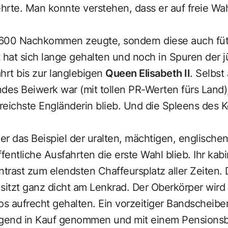
hrte. Man konnte verstehen, dass er auf freie Wa
1.600 Nachkommen zeugte, sondern diese auch füt
 hat sich lange gehalten und noch in Spuren der 
rt bis zur langlebigen
Queen Elisabeth II
. Selbst
es Beiwerk war (mit tollen PR-Werten fürs Land),
 reichste Engländerin blieb. Und die Spleens des
ier das Beispiel der uralten, mächtigen, englisch
fentliche Ausfahrten die erste Wahl blieb. Ihr kab
ntrast zum elendsten Chaffeursplatz aller Zeiten. 
sitzt ganz dicht am Lenkrad. Der Oberkörper wird 
s aufrecht gehalten. Ein vorzeitiger Bandscheib
igend in Kauf genommen und mit einem Pensionsb