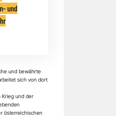
n- und
ehr
iche und bewährte
beitet sich von dort
 Krieg und der
 lebenden
r österreichischen