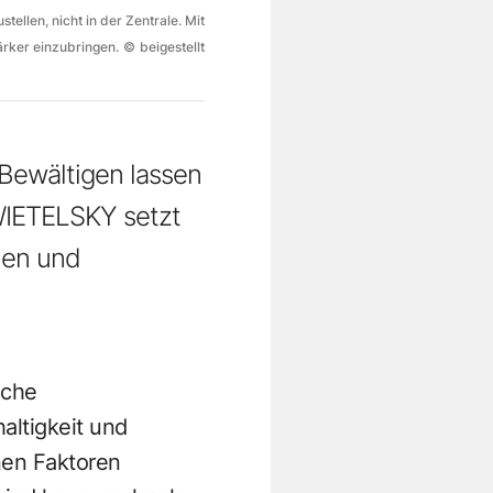
ellen, nicht in der Zentrale. Mit
ärker einzubringen.
©
beigestellt
Bewältigen lassen
WIETELSKY setzt
nnen und
iche
altigkeit und
nen Faktoren