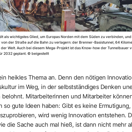
 als wichtigstes Glied, um Europas Norden mit dem Süden zu verbinden, und s
on der Straße auf die Bahn zu verlagern: der Brenner-Basistunnel, 64 Kilomet
 der Welt. Auch bei diesem Mega-Projekt ist das Know-how der Tunnelbauer vo
für 2032 geplant.
©
beigestellt
 ein heikles Thema an. Denn den nötigen Innovatio
kultur im Weg, in der selbstständiges Denken un
 belohnt. Mitarbeiterinnen und Mitarbeiter könne
h so gute Ideen haben: Gibt es keine Ermutigung,
szuprobieren, wird wenig Innovation entstehen. Da
e die Sache auch mal hieß, ist dann nicht mehr al