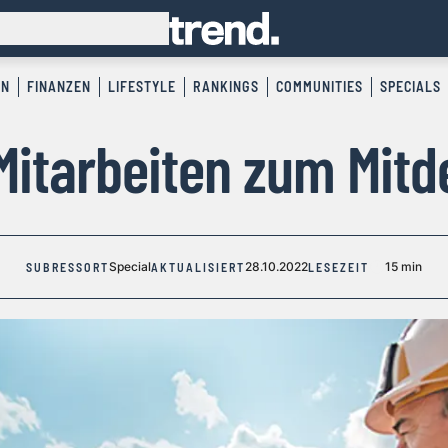
EN
FINANZEN
LIFESTYLE
RANKINGS
COMMUNITIES
SPECIALS
itarbeiten zum Mit
Special
28.10.2022
15 min
SUBRESSORT
AKTUALISIERT
LESEZEIT