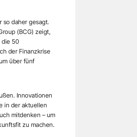
r so daher gesagt.
Group (BCG) zeigt,
 die 50
h der Finanzkrise
 um über fünf
ußen. Innovationen
in der aktuellen
auch mitdenken – um
kunftsfit zu machen.