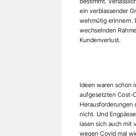
bestimmt. Verlässli
ein verblassender G
wehmütig erinnern. 
wechselnden Rahmen
Kundenverlust.
Ideen waren schon i
aufgesetzten Cost-C
Herausforderungen d
nicht. Und Engpässe 
lasen sich auch mit 
wegen Covid mal wie