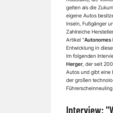
gelten als die Zuku
eigene Autos besitze
Inseln, Fußgänger un
Zahlreiche Herstell
Artikel "
Autonomes F
Entwicklung in dies
Im folgenden Intervi
Herger
, der seit 20
Autos und gibt eine 
der großen technolog
Führerscheinneuling 
Interview: "