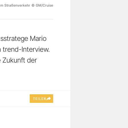
i im Straßenverkehr
©
GM/Cruise
nsstratege Mario
 trend-Interview.
e Zukunft der
TEILEN