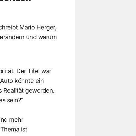
chreibt Mario Herger,
 verändern und warum
ität. Der Titel war
s Auto könnte ein
as Realität geworden.
es sein?“
and mehr
 Thema ist