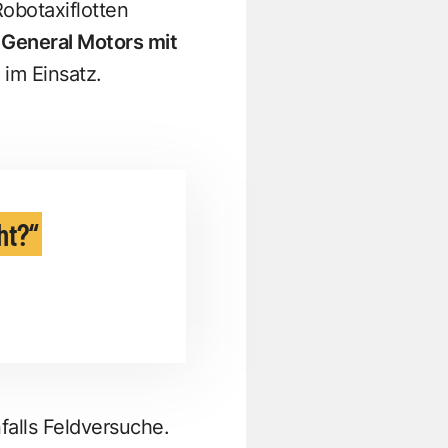
Robotaxiflotten
d
General Motors mit
im Einsatz.
ht?
alls Feldversuche.