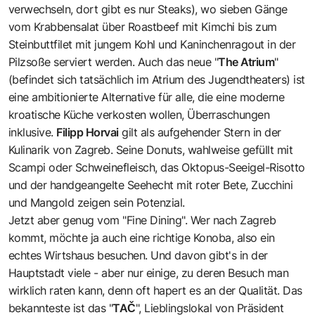
verwechseln, dort gibt es nur Steaks), wo sieben Gänge
vom Krabbensalat über Roastbeef mit Kimchi bis zum
Steinbuttfilet mit jungem Kohl und Kaninchenragout in der
Pilzsoße serviert werden. Auch das neue "
The Atrium
"
(befindet sich tatsächlich im Atrium des Jugendtheaters) ist
eine ambitionierte Alternative für alle, die eine moderne
kroatische Küche verkosten wollen, Überraschungen
inklusive.
Filipp Horvai
gilt als aufgehender Stern in der
Kulinarik von Zagreb. Seine Donuts, wahlweise gefüllt mit
Scampi oder Schweinefleisch, das Oktopus-Seeigel-Risotto
und der handgeangelte Seehecht mit roter Bete, Zucchini
und Mangold zeigen sein Potenzial.
Jetzt aber genug vom "Fine Dining". Wer nach Zagreb
kommt, möchte ja auch eine richtige Konoba, also ein
echtes Wirtshaus besuchen. Und davon gibt's in der
Hauptstadt viele - aber nur einige, zu deren Besuch man
wirklich raten kann, denn oft hapert es an der Qualität. Das
bekannteste ist das "
TAČ
", Lieblingslokal von Präsident