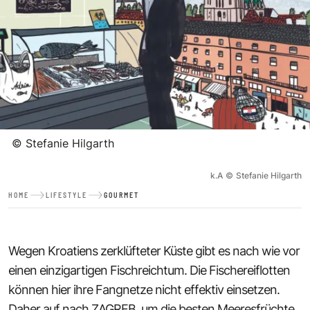
©
Stefanie Hilgarth
k.A
©
Stefanie Hilgarth
HOME
LIFESTYLE
GOURMET
Wegen Kroatiens zerklüfteter Küste gibt es nach wie vor
einen einzigartigen Fischreichtum. Die Fischereiflotten
können hier ihre Fangnetze nicht effektiv einsetzen.
Daher auf nach ZAGREB, um die besten Meeresfrüchte