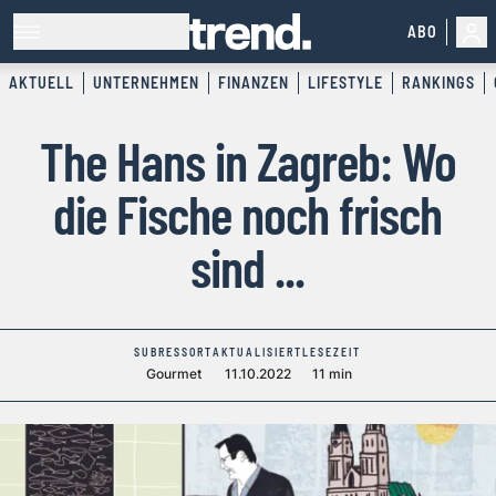
ABO
AKTUELL
UNTERNEHMEN
FINANZEN
LIFESTYLE
RANKINGS
The Hans in Zagreb: Wo
die Fische noch frisch
sind ...
SUBRESSORT
AKTUALISIERT
LESEZEIT
Gourmet
11.10.2022
11 min