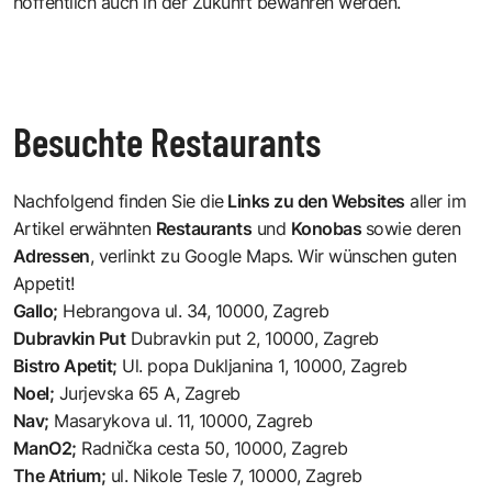
hoffentlich auch in der Zukunft bewahren werden.
Besuchte Restaurants
Nachfolgend finden Sie die
Links zu den Websites
aller im
Artikel erwähnten
Restaurants
und
Konobas
sowie deren
Adressen
, verlinkt zu Google Maps. Wir wünschen guten
Appetit!
Gallo
;
Hebrangova ul. 34, 10000, Zagreb
Dubravkin Put
Dubravkin put 2, 10000, Zagreb
Bistro Apetit
;
Ul. popa Dukljanina 1, 10000, Zagreb
Noel
;
Jurjevska 65 A, Zagreb
Nav
;
Masarykova ul. 11, 10000, Zagreb
ManO2
;
Radnička cesta 50, 10000, Zagreb
The Atrium
;
ul. Nikole Tesle 7, 10000, Zagreb