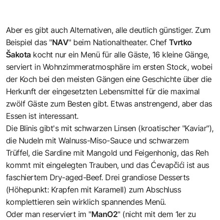
Aber es gibt auch Alternativen, alle deutlich günstiger. Zum
Beispiel das "
NAV
" beim Nationaltheater. Chef
Tvrtko
Šakota
kocht nur ein Menü für alle Gäste, 16 kleine Gänge,
serviert in Wohnzimmeratmosphäre im ersten Stock, wobei
der Koch bei den meisten Gängen eine Geschichte über die
Herkunft der eingesetzten Lebensmittel für die maximal
zwölf Gäste zum Besten gibt. Etwas anstrengend, aber das
Essen ist interessant.
Die Blinis gibt's mit schwarzen Linsen (kroatischer "Kaviar"),
die Nudeln mit Walnuss-Miso-Sauce und schwarzem
Trüffel, die Sardine mit Mangold und Feigenhonig, das Reh
kommt mit eingelegten Trauben, und das Ćevapčići ist aus
faschiertem Dry-aged-Beef. Drei grandiose Desserts
(Höhepunkt: Krapfen mit Karamell) zum Abschluss
komplettieren sein wirklich spannendes Menü.
Oder man reserviert im "
ManO2
" (nicht mit dem 1er zu