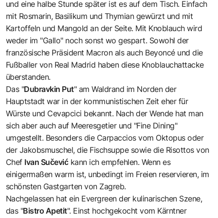
und eine halbe Stunde später ist es auf dem Tisch. Einfach
mit Rosmarin, Basilikum und Thymian gewürzt und mit
Kartoffeln und Mangold an der Seite. Mit Knoblauch wird
weder im "Gallo" noch sonst wo gespart. Sowohl der
französische Präsident Macron als auch Beyoncé und die
Fußballer von Real Madrid haben diese Knoblauchattacke
überstanden.
Das "
Dubravkin Put
" am Waldrand im Norden der
Hauptstadt war in der kommunistischen Zeit eher für
Würste und Cevapcici bekannt. Nach der Wende hat man
sich aber auch auf Meeresgetier und "Fine Dining"
umgestellt. Besonders die Carpaccios vom Oktopus oder
der Jakobsmuschel, die Fischsuppe sowie die Risottos von
Chef
Ivan Sučević
kann ich empfehlen. Wenn es
einigermaßen warm ist, unbedingt im Freien reservieren, im
schönsten Gastgarten von Zagreb.
Nachgelassen hat ein Evergreen der kulinarischen Szene,
das "
Bistro Apetit
". Einst hochgekocht vom Kärntner