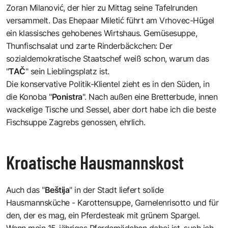
Zoran Milanović, der hier zu Mittag seine Tafelrunden
versammelt. Das Ehepaar Miletić führt am Vrhovec-Hügel
ein klassisches gehobenes Wirtshaus. Gemüsesuppe,
Thunfischsalat und zarte Rinderbäckchen: Der
sozialdemokratische Staatschef weiß schon, warum das
"
TAČ
" sein Lieblingsplatz ist.
Die konservative Politik-Klientel zieht es in den Süden, in
die Konoba "
Ponistra
". Nach außen eine Bretterbude, innen
wackelige Tische und Sessel, aber dort habe ich die beste
Fischsuppe Zagrebs genossen, ehrlich.
Kroatische Hausmannskost
Auch das "
Beštija
" in der Stadt liefert solide
Hausmannsküche - Karottensuppe, Garnelenrisotto und für
den, der es mag, ein Pferdesteak mit grünem Spargel.
Wenn mein 15-jähriges Pferdemädchen dabei ist, such ich