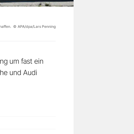
haffen.
©
APA/dpa/Lars Penning
ng um fast ein
che und Audi