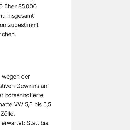
30 über 35.000
ht. Insgesamt
hon zugestimmt,
richen.
h wegen der
rativen Gewinns am
er börsennotierte
hatte VW 5,5 bis 6,5
Zölle.
erwartet: Statt bis