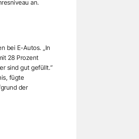
hresniveau an.
n bei E-Autos. „In
mit 28 Prozent
r sind gut gefüllt.“
is, fügte
fgrund der