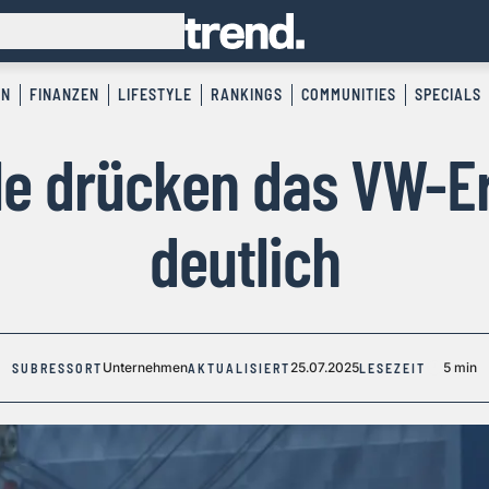
EN
FINANZEN
LIFESTYLE
RANKINGS
COMMUNITIES
SPECIALS
le drücken das VW-E
deutlich
Unternehmen
25.07.2025
5 min
SUBRESSORT
AKTUALISIERT
LESEZEIT