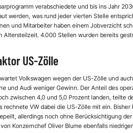
parprogramm verabschiedete und bis ins Jahr 20
ut werden, was rund jeder vierten Stelle entspric
nnen und Mitarbeiter haben einem Jobverzicht sc
Altersteilzeit. 4.000 Stellen wurden bereits gest
ktor US-Zölle
erwartet Volkswagen wegen der US-Zölle und auc
e und Audi weniger Gewinn. Der Anteil des ope
ch zwischen 4,0 und 5,0 Prozent landen, teilte d
s rechnete VW dabei die US-Zölle mit ein. Bisher 
peilt, allerdings noch ohne Berücksichtigung der 
d von Konzernchef Oliver Blume ebenfalls niedriger 