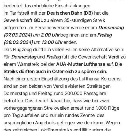
bedeutet das erhebliche Einschränkungen.
Im Tarifstreit mit der
Deutschen Bahn (DB)
hat die
Gewerkschaft
GDL
zu einem 35-stündigen Streik
aufgerufen. Im Personenverkehr werde er am
Donnerstag
[07.03.2024]
um
2.00 Uhr
beginnen und am
Freitag
[08.03.2024]
um
13.00 Uhr
enden.
Das Flugzeug dürfte in vielen Fällen keine Alternative sein:
Für
Donnerstag
und
Freitag
ruft die Gewerkschaft
Verdi
zu
einem Warnstreik bei der
AUA-Mutter Lufthansa
auf.
Die
Streiks dürften auch in Österreich zu spüren sein.
Nach einer ersten Einschätzung des Lufthansa-Konzerns
sind an den beiden von Verdi avisierten Streiktagen
Donnerstag und Freitag rund 200.000 Passagiere
betroffen. Das deutet darauf hin, dass wie bei zwei
vorhergegangenen Streikwellen erneut rund 1.000 Flüge
pro Tag ausfallen und nur ein rundes Zehntel des
ursprünglichen Angebots geflogen werden kann. Wegen
des zeitgleichen Lokführerstreiks entfällt zudem die