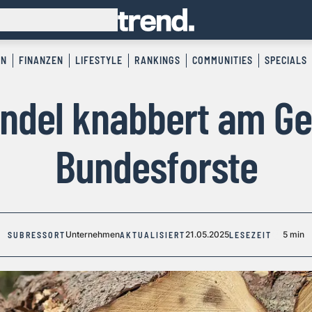
EN
FINANZEN
LIFESTYLE
RANKINGS
COMMUNITIES
SPECIALS
ndel knabbert am Ge
Bundesforste
Unternehmen
21.05.2025
5 min
SUBRESSORT
AKTUALISIERT
LESEZEIT