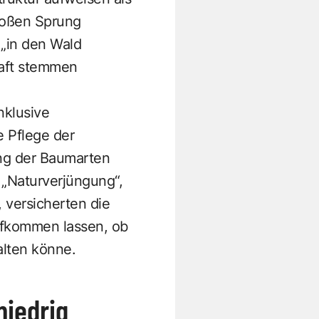
roßen Sprung
„in den Wald
raft stemmen
nklusive
e Pflege der
ung der Baumarten
„Naturverjüngung“,
 versicherten die
aufkommen lassen, ob
alten könne.
niedrig