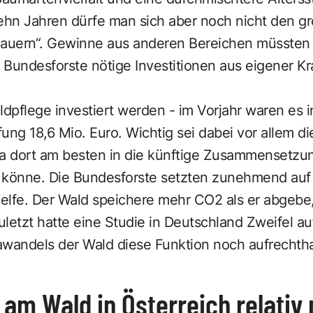
zehn Jahren dürfe man sich aber noch nicht den g
dauern“. Gewinne aus anderen Bereichen müssten 
e Bundesforste nötige Investitionen aus eigener K
ldpflege investiert werden - im Vorjahr waren es i
g 18,6 Mio. Euro. Wichtig sei dabei vor allem di
da dort am besten in die künftige Zusammensetz
 könne. Die Bundesforste setzten zunehmend auf 
elfe. Der Wald speichere mehr CO2 als er abgebe,
uletzt hatte eine Studie in Deutschland Zweifel 
awandels der Wald diese Funktion noch aufrechth
 am Wald in Österreich relativ 