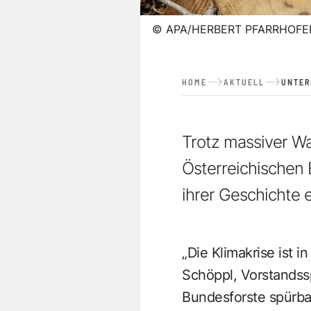
©
APA/HERBERT PFARRHOFE
HOME
AKTUELL
UNTE
Trotz massiver W
Österreichischen 
ihrer Geschichte e
„Die Klimakrise ist 
Schöppl, Vorstandss
Bundesforste spürba