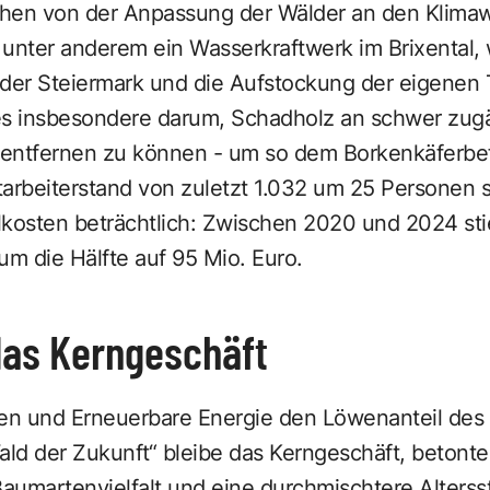
ehen von der Anpassung der Wälder an den Klima
unter anderem ein Wasserkraftwerk im Brixental, 
 der Steiermark und die Aufstockung der eigenen 
es insbesondere darum, Schadholz an schwer zugä
entfernen zu können - um so dem Borkenkäferbef
arbeiterstand von zuletzt 1.032 um 25 Personen st
lkosten beträchtlich: Zwischen 2020 und 2024 sti
um die Hälfte auf 95 Mio. Euro.
das Kerngeschäft
en und Erneuerbare Energie den Löwenanteil des
ald der Zukunft“ bleibe das Kerngeschäft, betonte
umartenvielfalt und eine durchmischtere Altersst