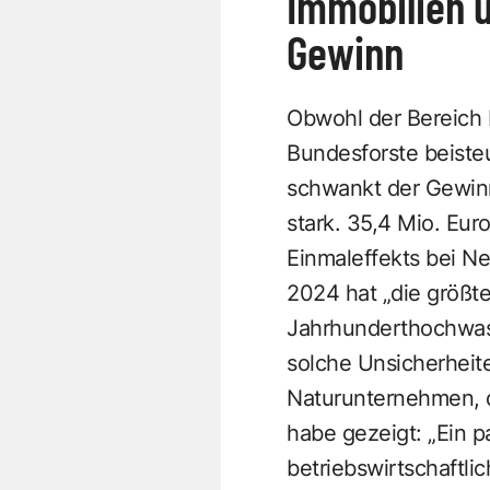
Immobilien 
Gewinn
Obwohl der Bereich 
Bundesforste beisteu
schwankt der Gewin
stark. 35,4 Mio. Eu
Einmaleffekts bei N
2024 hat „die größt
Jahrhunderthochwasse
solche Unsicherheit
Naturunternehmen, d
habe gezeigt: „Ein 
betriebswirtschaftli