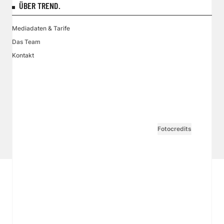
ÜBER TREND.
Mediadaten & Tarife
Das Team
Kontakt
VGN MEDIEN HOLDING
Impressum
AGB / ANB
Kontakt-Datenschutz
Datenschutzpolicy
Tarife Print / Online
Redirect Sitemap
Cookie Einstellungen
Vertrag widerrufen
Fotocredits