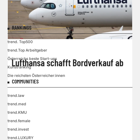
RANKINGS
trend. Top500
trend.Top Arbeitgeber
Österreichs beste Start-ups
Lufthansa schafft Bordverkauf ab
Kunstranking
Die reichsten Österreicher:innen
COMMUNITIES
trend.law
trend.med
trend.KMU
trend.female
trend.invest
trend.LUXURY