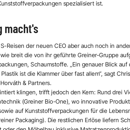
nststoffverpackungen ­spezialisiert ist.
g macht's
S-Reisen der neuen CEO aber auch noch in andere
wie breit die von ihr geführte Greiner-Gruppe aufge
packungen, Schaumstoffe. „Ein genauer Blick auf 
Plastik ist die Klammer über fast allem“, sagt Chr
 Horváth & Partners.
tiert klingen, trifft jedoch den Kern: Rund drei V
ntechnik (Greiner Bio-One), wo innovative Produkt
sowie auf Kunststoffverpackungen für die Lebensm
iner Packaging). Die restlichen Erlöse liefern S
rt oder den Möbelbau inklusive Matratzenproduktio