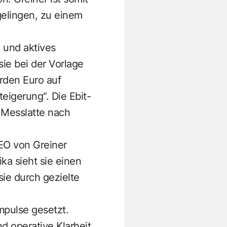
gelingen, zu einem
n und aktives
sie bei der Vorlage
arden Euro auf
teigerung“. Die Ebit-
e Messlatte nach
EO von Greiner
ka sieht sie einen
ie durch gezielte
mpulse gesetzt.
d operative Klarheit