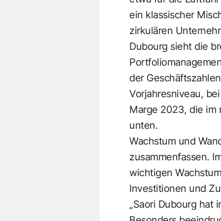
ein klassischer Misc
zirkulären Unterne
Dubourg sieht die bre
Portfoliomanagement s
der Geschäftszahlen 
Vorjahresniveau, bei 
Marge 2023, die im n
unten.
Wachstum und Wande
zusammenfassen. Imme
wichtigen Wachstumsm
Investitionen und Zu
„Saori Dubourg hat i
Besonders beeindruck