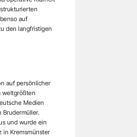
strukturierten
 ebenso auf
u den langfristigen
n auf persönlicher
m weltgrößten
Deutsche Medien
n Brudermüller.
us und wurde ein
z in Kremsmünster