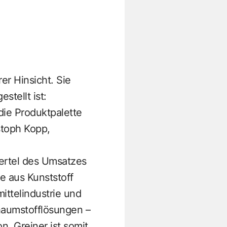
r Hinsicht. Sie
stellt ist:
die Produktpalette
istoph Kopp,
iertel des Umsatzes
e aus Kunststoff
ittelindustrie und
chaumstofflösungen –
n. Greiner ist somit