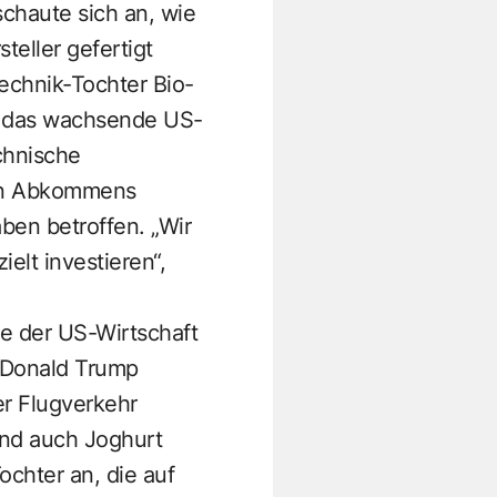
schaute sich an, wie
teller gefertigt
echnik-Tochter Bio-
r das wachsende US-
chnische
llen Abkommens
ben betroffen. „Wir
lt investieren“,
le der US-Wirtschaft
t Donald Trump
er Flugverkehr
Und auch Joghurt
ochter an, die auf