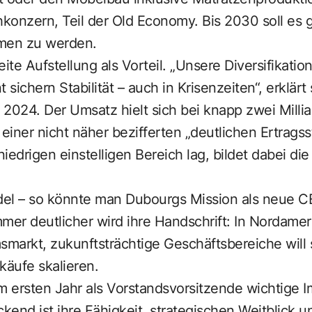
hkonzern, Teil der Old Economy. Bis 2030 soll es 
hmen zu werden.
ite Aufstellung als Vorteil. „Unsere Diversifikatio
ichern Stabilität – auch in Krisenzeiten“, erklärt 
2024. Der Umsatz hielt sich bei knapp zwei Milli
­einer nicht näher bezifferten „deutlichen Ertragss
iedrigen einstelligen Bereich lag, bildet dabei di
l – so könnte man Dubourgs Mission als neue C
r deutlicher wird ihre Handschrift: In Nordameri
arkt, zukunftsträchtige Geschäftsbereiche will s
käufe skalieren.
m ersten Jahr als Vorstandsvorsitzende wichtige I
end ist ihre Fähigkeit, strategischen Weitblick un