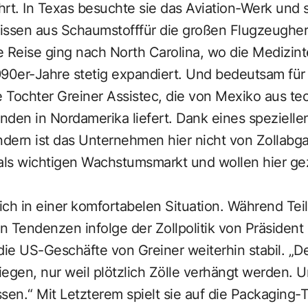
rt. In Texas besuchte sie das Aviation-Werk und 
kissen aus Schaumstofffür die großen Flugzeughers
 Reise ging nach North Carolina, wo die Medizint
990er-Jahre stetig expandiert. Und bedeutsam fü
e Tochter Greiner Assistec, die von Mexiko aus te
unden in Nordamerika liefert. Dank eines spe­zie
dern ist das Unternehmen hier nicht von Zollabga
ls wichtigen Wachstumsmarkt und wollen hier gezie
ch in einer komfortabelen Situation. Während Tei
en Tendenzen infolge der Zollpolitik von Präsiden
die US-Geschäfte von Greiner weiterhin stabil. „D
egen, nur weil plötzlich Zölle verhängt werden. 
sen.“ Mit Letzterem spielt sie auf die Packaging-T