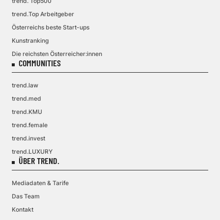
trend. Top500
trend.Top Arbeitgeber
Österreichs beste Start-ups
Kunstranking
Die reichsten Österreicher:innen
COMMUNITIES
trend.law
trend.med
trend.KMU
trend.female
trend.invest
trend.LUXURY
ÜBER TREND.
Mediadaten & Tarife
Das Team
Kontakt