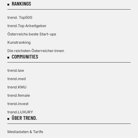
RANKINGS
trend. Top500
trend.Top Arbeitgeber
Österreichs beste Start-ups
Kunstranking
Die reichsten Österreicher:innen
COMMUNITIES
trend.law
trend.med
trend.KMU
trend.female
trend.invest
trend.LUXURY
ÜBER TREND.
Mediadaten & Tarife