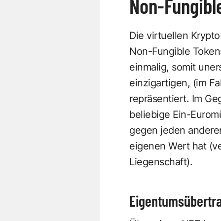
Non-Fungibl
Die virtuellen Kryp
Non-Fungible Tokens
einmalig, somit uner
einzigartigen, (im F
repräsentiert. Im G
beliebige Ein-Eurom
gegen jeden anderen
eigenen Wert hat (ve
Liegenschaft).
Eigentumsübertra