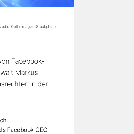
tudio, Getty Images, iStockphoto
e von Facebook-
nwalt Markus
srechten in der
uch
 als Facebook CEO