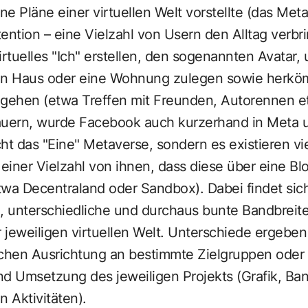
e Pläne einer virtuellen Welt vorstellte (das Meta
ntention – eine Vielzahl von Usern den Alltag verbr
irtuelles "Ich" erstellen, den sogenannten Avatar,
 ein Haus oder eine Wohnung zulegen sowie herkö
hgehen (etwa Treffen mit Freunden, Autorennen et
auern, wurde Facebook auch kurzerhand in Meta
icht das "Eine" Metaverse, sondern es existieren v
 einer Vielzahl von ihnen, dass diese über eine Bl
wa Decentraland oder Sandbox). Dabei findet sich
e, unterschiedliche und durchaus bunte Bandbreit
jeweiligen virtuellen Welt. Unterschiede ergeben
hen Ausrichtung an bestimmte Zielgruppen oder
d Umsetzung des jeweiligen Projekts (Grafik, Ban
 Aktivitäten).