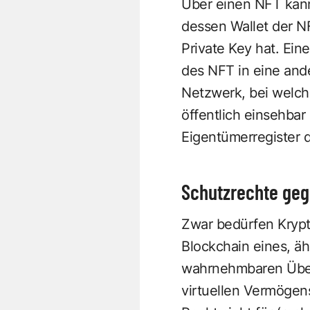
Über einen NFT kann
dessen Wallet der N
Private Key hat. Ein
des NFT in eine ande
Netzwerk, bei welch
öffentlich einsehbar 
Eigentümerregister d
Schutzrechte gege
Zwar bedürfen Kryp
Blockchain eines, äh
wahrnehmbaren Übertr
virtuellen Vermögen