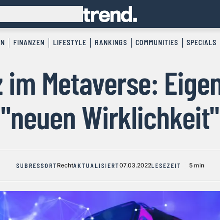
EN
FINANZEN
LIFESTYLE
RANKINGS
COMMUNITIES
SPECIALS
 im Metaverse: Eige
"neuen Wirklichkeit"
Recht
07.03.2022
5 min
SUBRESSORT
AKTUALISIERT
LESEZEIT