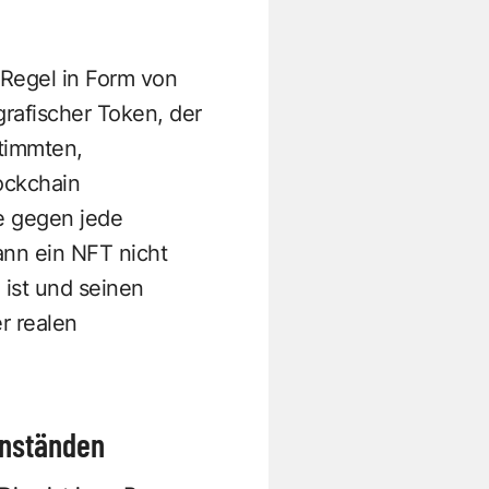
 Regel in Form von
rafischer Token, der
stimmten,
lockchain
ie gegen jede
nn ein NFT nicht
ist und seinen
r realen
enständen