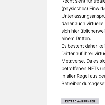
Recht sieht für (re
(physisches) Einwirk
Unterlassungsansprü
daher auch virtuell
sich hier üblicherwe
einem Dritten.
Es besteht daher ke
Dritter auf ihrer vir
Metaverse. Da es si
betroffenen NFTs un
in aller Regel aus 
Betreiber durchgese
KRYPTOWÄHRUNGEN