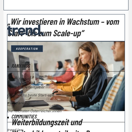
„Wir investieren in Wachstum – vom
Start- bis zum Scale-up“
KOOPERATION
RANKINGS
trend. Top500
trend.Top Arbeitgeber
Österreichs beste Start-ups
Kunstranking
Die reichsten Österreicher:innen
COMMUNITIES
Weiterbildungszeit und
trend.law