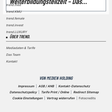
Weiterbildungsteilzeit – Das
trend.med
Wichtigste auf einen Blick
trend.KMU
trend.female
trend.invest
trend.LUXURY
ÜBER TREND.
Mediadaten & Tarife
Das Team
Kontakt
VGN MEDIEN HOLDING
Impressum
AGB / ANB
Kontakt-Datenschutz
Datenschutzpolicy
Tarife Print / Online
Redirect Sitemap
Cookie Einstellungen
Vertrag widerrufen
Fotocredits