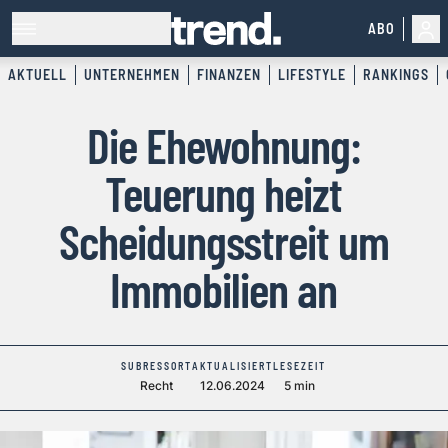
ABO
AKTUELL
UNTERNEHMEN
FINANZEN
LIFESTYLE
RANKINGS
Die Ehewohnung:
Teuerung heizt
Scheidungsstreit um
Immobilien an
SUBRESSORT
AKTUALISIERT
LESEZEIT
Recht
12.06.2024
5 min