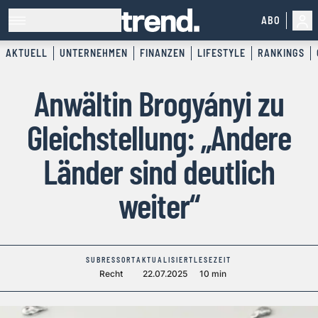
ABO
AKTUELL
UNTERNEHMEN
FINANZEN
LIFESTYLE
RANKINGS
Anwältin Brogyányi zu
Gleichstellung: „Andere
Länder sind deutlich
weiter“
SUBRESSORT
AKTUALISIERT
LESEZEIT
Recht
22.07.2025
10 min