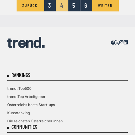
3
4
5
6
ZURÜCK
WEITER
RANKINGS
trend. Top500
trend.Top Arbeitgeber
Österreichs beste Start-ups
Kunstranking
Die reichsten Österreicher:innen
COMMUNITIES