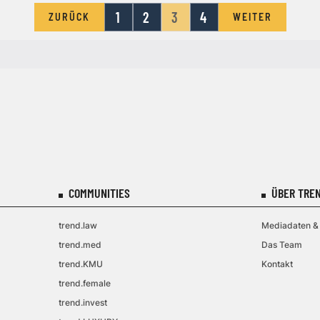
1
2
3
4
ZURÜCK
WEITER
COMMUNITIES
ÜBER TREN
trend.law
Mediadaten & 
trend.med
Das Team
trend.KMU
Kontakt
trend.female
trend.invest