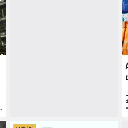
U
d
A
n
KARRIERE