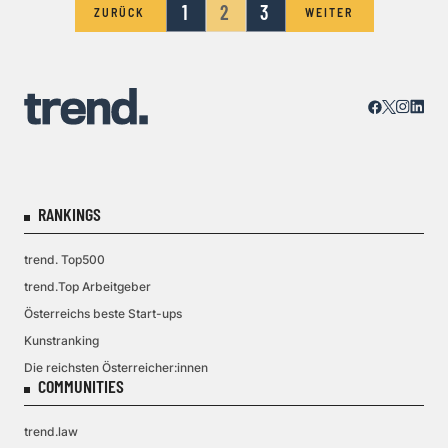
1
2
3
ZURÜCK
WEITER
RANKINGS
trend. Top500
trend.Top Arbeitgeber
Österreichs beste Start-ups
Kunstranking
Die reichsten Österreicher:innen
COMMUNITIES
trend.law