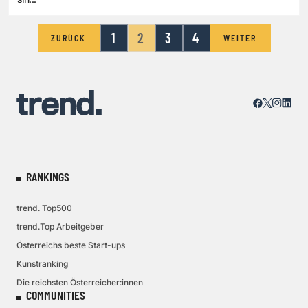
1
2
3
4
ZURÜCK
WEITER
RANKINGS
trend. Top500
trend.Top Arbeitgeber
Österreichs beste Start-ups
Kunstranking
Die reichsten Österreicher:innen
COMMUNITIES