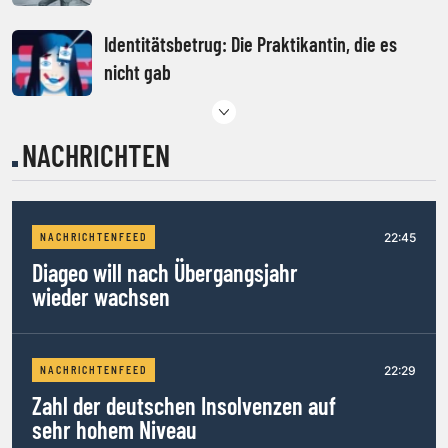
Identitätsbetrug: Die Praktikantin, die es
nicht gab
Izdebski: „Ein Exit ist mehr als Geld“
NACHRICHTEN
Die reichsten 100 Österreicher
22:45
NACHRICHTENFEED
Diageo will nach Übergangsjahr
wieder wachsen
Neuer Mann im Pierer-Reich: Dealmaker
Zöchling
22:29
NACHRICHTENFEED
Zahl der deutschen Insolvenzen auf
Antiquitätenhändler Hesz und Immo-Investor
sehr hohem Niveau
al-Wazzan kaufen Pyramide