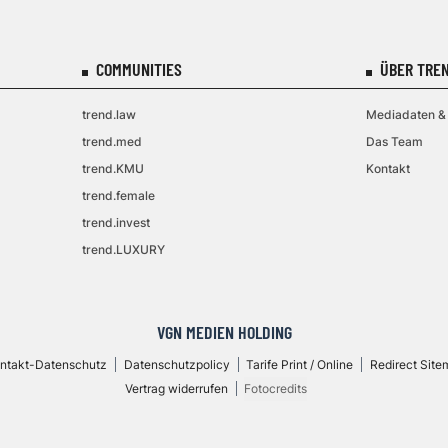
COMMUNITIES
ÜBER TREN
trend.law
Mediadaten & 
trend.med
Das Team
trend.KMU
Kontakt
trend.female
trend.invest
trend.LUXURY
VGN MEDIEN HOLDING
ntakt-Datenschutz
Datenschutzpolicy
Tarife Print / Online
Redirect Site
Vertrag widerrufen
Fotocredits