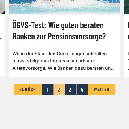
ÖGVS-Test: Wie guten beraten
Banken zur Pensionsvorsorge?
Wenn der Staat den Gürtel enger schnallen
muss, steigt das Interesse an privater
Altersvorsorge. Wie Banken dazu beraten und
wo es...
1
2
3
4
ZURÜCK
WEITER