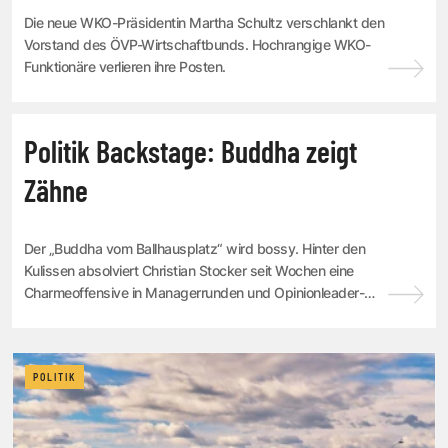
Die neue WKO-Präsidentin Martha Schultz verschlankt den
Vorstand des ÖVP-Wirtschaftbunds. Hochrangige WKO-
Funktionäre verlieren ihre Posten.
POLITIK
Politik Backstage: Buddha zeigt
Zähne
Der „Buddha vom Ballhausplatz“ wird bossy. Hinter den
Kulissen absolviert Christian Stocker seit Wochen eine
Charmeoffensive in Managerrunden und Opinionleader-
Zirkeln. Auf offener Bühne will der Kanz...
POLITIK