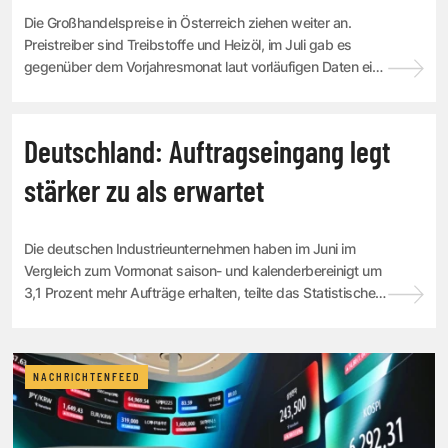
Die Großhandelspreise in Österreich ziehen weiter an.
Preistreiber sind Treibstoffe und Heizöl, im Juli gab es
gegenüber dem Vorjahresmonat laut vorläufigen Daten ein
Plus von 6,9 Prozent, teilte die ...
NACHRICHTENFEED
Deutschland: Auftragseingang legt
stärker zu als erwartet
Die deutschen Industrieunternehmen haben im Juni im
Vergleich zum Vormonat saison- und kalenderbereinigt um
3,1 Prozent mehr Aufträge erhalten, teilte das Statistische
Bundesamt am Donnerstag in Wiesb...
NACHRICHTENFEED