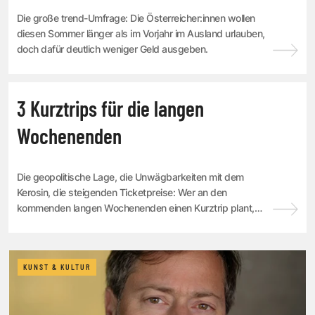
Die große trend-Umfrage: Die Österreicher:innen wollen
diesen Sommer länger als im Vorjahr im Ausland urlauben,
doch dafür deutlich weniger Geld ausgeben.
REISEN
3 Kurztrips für die langen
Wochenenden
Die geopolitische Lage, die Unwägbarkeiten mit dem
Kerosin, die steigenden Ticketpreise: Wer an den
kommenden langen Wochenenden einen Kurztrip plant,
bleibt besser in der Nähe. Der trend-Traveller ha...
KUNST & KULTUR